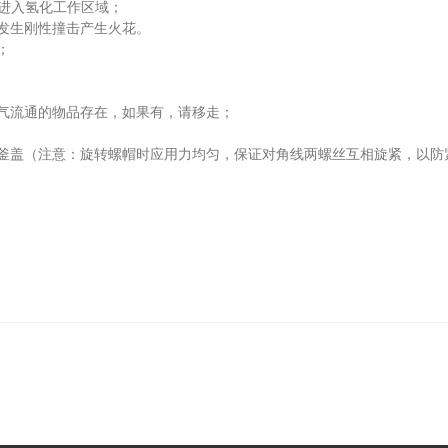
品进入氢化工作区域；
得发生刚性撞击产生火花。
内；
空气流通的物品存在，如果有，请移走；
釜盖（注意：旋转螺帽时应用力均匀，保证对角线两螺丝互相旋紧，以防