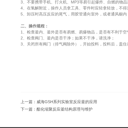
3、不要携带手机、打火机、MP3等易引起爆炸、自燃的物
4、在氢解附近，操作人员拿工具、零件时应轻拿轻放，不
5、卸压时高压反应的尾气，用胶管通向室外，或者通风橱
二、操作规程：
1、检查釜内、釜外是否有易燃、易爆物品，是否有不利于
2、检查阀门、釜内是否干净；如果不干净，请洗净；
3、关闭所有阀门（排气阀除外），开始投料，投料后，盖住
上一篇：
威海GSH系列实验室反应釜的应用
下一篇：
酯化缩聚反应釜结构原理与维护