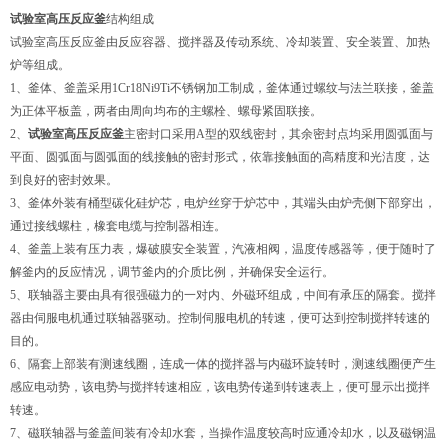
试验室高压反应釜
结构组成
试验室高压反应釜由反应容器、搅拌器及传动系统、冷却装置、安全装置、加热
炉等组成。
1、釜体、釜盖采用1Cr18Ni9Ti不锈钢加工制成，釜体通过螺纹与法兰联接，釜盖
为正体平板盖，两者由周向均布的主螺栓、螺母紧固联接。
2、
试验室高压反应釜
主密封口采用A型的双线密封，其余密封点均采用圆弧面与
平面、圆弧面与圆弧面的线接触的密封形式，依靠接触面的高精度和光洁度，达
到良好的密封效果。
3、釜体外装有桶型碳化硅炉芯，电炉丝穿于炉芯中，其端头由炉壳侧下部穿出，
通过接线螺柱，橡套电缆与控制器相连。
4、釜盖上装有压力表，爆破膜安全装置，汽液相阀，温度传感器等，便于随时了
解釜内的反应情况，调节釜内的介质比例，并确保安全运行。
5、联轴器主要由具有很强磁力的一对内、外磁环组成，中间有承压的隔套。搅拌
器由伺服电机通过联轴器驱动。控制伺服电机的转速，便可达到控制搅拌转速的
目的。
6、隔套上部装有测速线圈，连成一体的搅拌器与内磁环旋转时，测速线圈便产生
感应电动势，该电势与搅拌转速相应，该电势传递到转速表上，便可显示出搅拌
转速。
7、磁联轴器与釜盖间装有冷却水套，当操作温度较高时应通冷却水，以及磁钢温