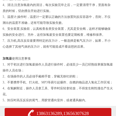
4、清洁;注意加氢釜内的清洁，每次实验完毕之后，一定要清理干净，里面有杂
质的时候，切勿擅自开始进行实验。
5、温度计;操作时，温度计一定要以正确的方法放置到反应容器中，否则，不仅
测出的温度不准确，还有可能导致实验失败。
6、安全装置;实验前，认真检查各类安全装置，尤其是安全阀，这样才能够确保
实验的安全进行。另外，这些加氢釜安全装置也要定期检查，维修和保养。
7、压力机;高压反应釜要用特定的压力计，一般选择是氧气压力计，如果，不小
心选择了其他气体的压力计，就有可能造成不看设想的后果。
加氢釜
使用注意事项
1、对于初次进行加氢釜操作人员进行操作时，必须至少一员已经熟练掌握加氢釜
操作人员在场；
2、在场操作的人员必须手戴棉手套，穿戴无铁钉的鞋；
3、不要携带手机、打火机、MP3等易引起爆炸、自燃的物品进入氢化工作区域；
4、在氢解附近，操作人员拿工具、零件时应轻拿轻放，不得发生刚性撞击产生火
花。
5、卸压时高压反应的尾气，用胶管通向室外，或者通风橱内。
13863136289,13656307628