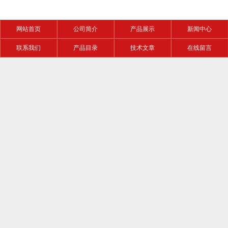
网站首页
公司简介
产品展示
新闻中心
联系我们
产品目录
技术文章
在线留言