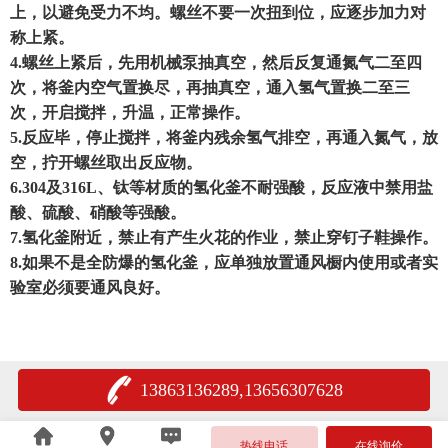
上，以避免受力不均。螺丝不要一次扭到位，应逐步加力对
称上紧。
4.螺丝上紧后，先用机械泵抽真空，然后反复通氮气二至四
次，将釜内空气置换尽，再抽真空，通入氢气置换二至三
次，开启搅拌，升温，正常操作。
5.反应毕，停止搅拌，将釜内残余氢气排空，再通入氮气，放
空，拧开螺丝取出反应物。
6.304及316L、钛等材质的氢化釜不耐强酸，反应液中禁用盐
酸、硫酸、硝酸等强酸。
7.氢化釜附近，禁止有产生火花的作业，禁止穿钉子鞋操作。
8.
如果不是全防爆的氢化釜，应单独放置通风橱内使用或者实
验室必须要通风良好。
13863136289,13656307628
热线电话
在线询价