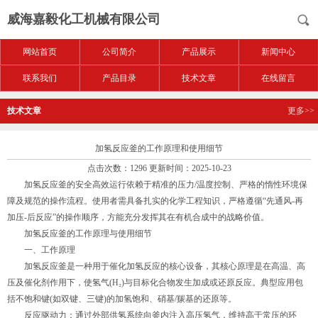
威海嘉毅化工机械有限公司
网站首页
公司简介
产品展示
新闻中心
联系我们
产品目录
技术文章
在线留言
技术文章
更多>>
加氢反应釜的工作原理和使用细节
点击次数：1296 更新时间：2025-10-23
加氢反应釜的安全高效运行依赖于精准的压力/温度控制、严格的惰性环境保
障及规范的操作流程。使用者需具备扎实的化学工程知识，严格遵循“先通风-再
加压-后反应”的操作顺序，方能充分发挥其在有机合成中的战略价值。
加氢反应釜的工作原理与使用细节
一、工作原理
加氢反应釜是一种用于催化加氢反应的核心设备，其核心原理是在高温、高
压及催化剂作用下，使氢气(H₂)与目标化合物发生加成或还原反应。典型应用包
括不饱和键(如双键、三键)的加氢饱和、硝基/羰基的还原等。
反应驱动力：通过外部供氢系统向釜内注入高压氢气，维持高于常压的环