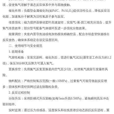
境，促使氢气溶解于液态反应体系中并与底物接触。
催化作用：负载型金属催化剂(如Pd/C、Pt/Al₂O₃)提供活性位点，降低反应活
化能，加速氢分子解离为活性氢原子参与反应。
传质强化：磁力搅拌器驱动桨叶高速旋转，实现气-液-固三相充分混合，提升
氢气传质效率；部分型号配备气体循环泵进一步强化分散效果。
能量调控：夹套内置导热油或电加热模块精确控温，配合冷却盘管快速移出
反应放热，确保体系稳定在设定温度区间。
二、使用细节与安全规范
1. 前期准备
气密性检验：安装完原料、催化剂后，需进行氮气试压(通常至工作压力的1.2
倍)，保压30分钟无压降方可通入氢气。
置换排空：先用氮气反复置换釜内空气至少3次，杜绝氧气残留引发爆炸风
险。
物料配比：严格控制氢压范围(一般≤10MPa)，过量氢气可能导致副反应增
多；固体投料需经筛网过滤去除颗粒杂质。
2. 反应过程控制
分段升压：采用阶梯式升压策略(如每5min升高0.5MPa)，避免瞬间高压冲击
密封组件。
实时监测：通过压力传感器、温度探头和在线质谱仪动态跟踪反应进程，重