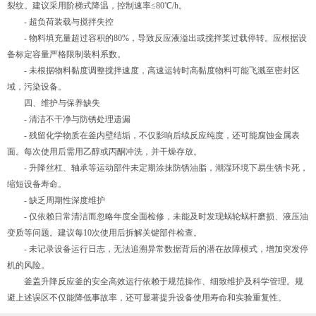
裂纹。建议采用阶梯式降温，控制速率≤80℃/h。
- 超负荷装载与搅拌失控
- 物料填充量超过容积的80%，导致反应液溢出或搅拌桨过载停转。应根据设
备标定容量严格限制装料系数。
- 未根据物料黏度调整搅拌速度，高速运转时高黏度物料可能飞溅至密封区
域，污染设备。
四、维护与保养缺失
- 清洁不干净与防锈处理遗漏
- 残留化学物质在釜内壁结垢，不仅影响后续反应纯度，还可能腐蚀金属表
面。每次使用后需用乙醇或丙酮冲洗，并干燥存放。
- 升降丝杠、轴承等运动部件未定期涂抹防锈油脂，潮湿环境下易生锈卡死，
缩短设备寿命。
- 缺乏周期性深度维护
- 仅依赖日常清洁而忽略年度全面检修，未能及时发现蜗轮蜗杆磨损、液压油
变质等问题。建议每10次使用后拆解关键部件检查。
- 未记录设备运行日志，无法追溯异常数据背后的潜在故障模式，增加突发停
机的风险。
釜盖升降反应釜的安全高效运行依赖于规范操作、细致维护及科学管理。规
避上述误区不仅能降低事故率，还可显著提升设备使用寿命和实验重复性。