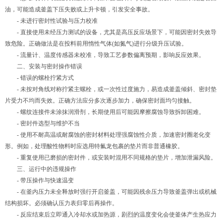
油，可能造成釜盖下压失败或上升卡顿，引发安全事故。
- 未进行密封性试验与压力校准
- 直接使用未经压力测试的设备，尤其是高压反应场景下，可能因密封失效导
致危险。正确做法是在投料前用惰性气体(如氮气)进行分级升压试验。
- 流量计、温度传感器未校准，导致工艺参数偏离预期，影响反应效果。
二、安装与密封操作错误
- 错误的螺栓拧紧方式
- 未按对角线对称拧紧主螺栓，或一次性过度施力，易造成釜盖倾斜、密封垫
片受力不均而失效。正确方法应分多次逐步加力，确保密封面均匀接触。
- 螺纹连接件未涂抹润滑剂，长期使用后可能因摩擦腐蚀导致拆卸困难。
- 密封件选型与维护不当
- 使用不耐高温或耐腐蚀的密封材料处理强腐蚀性介质，加速密封圈老化变
形。例如，处理酸性物料时应选用特氟龙包裹的垫片而非普通橡胶。
- 重复使用已磨损的密封件，或安装时混用不同规格的垫片，增加泄漏风险。
三、运行中的违规操作
- 带压操作与快速温变
- 在釜内压力未全释放时强行开启釜盖，可能因残余压力导致釜盖弹出或机械
结构损坏。必须确认压力表归零后再操作。
- 反应结束后立即通入冷却水或加热源，剧烈的温度变化会使釜体产生热应力