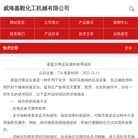
威海嘉毅化工机械有限公司
网站首页
公司简介
产品展示
新闻中心
联系我们
产品目录
技术文章
在线留言
技术文章
更多>>
釜盖升降反应釜的使用误区
点击次数：754 更新时间：2025-12-11
釜盖升降反应釜是一种常用于化学、制药等领域的反应设备，其正确使用和
维护对于确保实验安全、提高生产效率至关重要。然而，在实际操作中，存在一
些常见的使用误区，以下是对这些误区的详细描述：
一、操作前的准备不足
- 忽视设备完整性检查
- 未仔细检查釜体是否有碰伤、裂纹或密封面损伤，可能导致反应过程中介质
泄漏甚至爆炸。例如，密封锥面若因碰撞损坏，即使拧紧螺栓也无法实现有效密
封。
- 忽略对升降装置的功能测试，如未验证升降导轨是否顺畅、液压系统是否漏