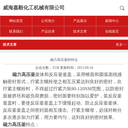
威海嘉毅化工机械有限公司
网站首页
公司简介
产品展示
新闻中心
联系我们
产品目录
技术文章
在线留言
技术文章
更多>>
磁力高压釜的特点
点击次数：3538 更新时间：2015-09-16
磁力高压釜
釜体和反应釜釜盖，采用锥面和圆弧面线接
触密封形式，拧紧主螺栓使之相互压紧达到良好的密封，在
拧紧主螺栓时，不得超过拧紧力矩80-120NM范围，以防密封
面被挤坯和超负荷磨损，密封面要特别加以爱护，装反应釜
釜盖时，要使反应釜釜盖上下缓慢起动、防止反应釜釜体、
反应釜釜盖之间密封面相互撞击。拧紧主螺母，必须对称分
多次逐步加力拧紧，用力要均匀，达到良好的密封效果。
磁力高压釜
特点：