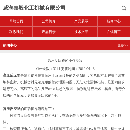
威海嘉毅化工机械有限公司
网站首页
公司简介
产品展示
新闻中心
联系我们
产品目录
技术文章
在线留言
新闻中心
更多>>
高压反应釜的操作流程
点击次数：3244 更新时间：2016-06-13
高压反应釜
是磁力传动装置应用于反应设备的典型创新，它从根本上解决了以前
填料密封、机械密封无法克服的轴封泄漏问题，无任何泄漏和污染，是国内目前
进行高温、高压下的化学反应zui为理想的装置，特别是进行易燃、易爆、有毒介
质的化学反应，更加显示出它的*性。
高压反应釜
的正确操作流程如下：
一、检查与反应釜有关的管道和阀门，在确保符合受料条件的情况下，方可投
料。
二、检查搅拌电机、减速机、机封等是否正常，减速机油位是否适当，机封冷却