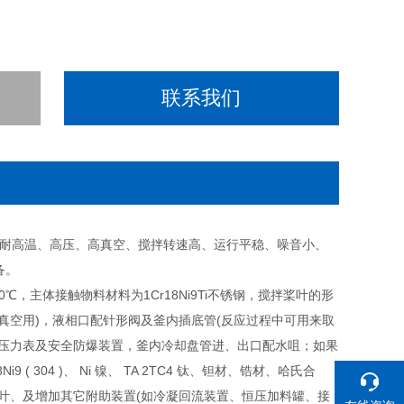
联系我们
，耐高温、高压、高真空、搅拌转速高、运行平稳、噪音小、
备。
300℃，主体接触物料材料为1Cr18Ni9Ti不锈钢，搅拌桨叶的形
真空用)，液相口配针形阀及釜内插底管(反应过程中可用来取
配压力表及安全防爆装置，釜内冷却盘管进、出口配水咀；如果
r18Ni9 ( 304 )、 Ni 镍、 TA 2TC4 钛、钽材、锆材、哈氏合
叶、及增加其它附助装置(如冷凝回流装置、恒压加料罐、接