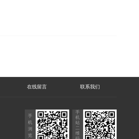
在线留言
联系我们
手
手
机
机
站
二
浏
维
览
码