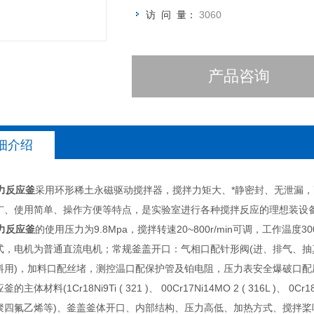
访 问 量：
3060
产品咨询
细介绍
力反应釜
采用环形稀土永磁驱动搅拌器，搅拌力矩大、*静密封、无泄漏
广、使用简单、操作方便等特点，是实验室进行各种搅拌反应的理想装设
力反应釜
的使用压力为9.8Mpa，搅拌转速20~800r/min可调，工作温度
式，电机为普通直流电机；常规釜盖开口：气相口配针形阀(进、排气、抽
料用)，加料口配丝堵，测控温口配保护管及铂电阻，压力表安全爆破口
主体材料(1Cr18Ni9Ti ( 321 )、 00Cr17Ni14MO 2 ( 316L )、 0C
聚四氟乙烯等)、釜盖釜体开口、内部结构、压力高低、加热方式、搅拌桨