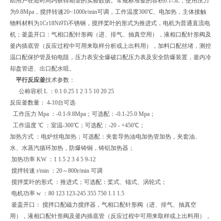
助用户在短时间内获得期望的实验数据。常规标准釜的容积0.1-5L，使用压力
为9.8Mpa，搅拌转速20~1000r/min可调，工作温度300℃、电加热，主体接触
物料材料为1Cr18Ni9Ti不锈钢，搅拌桨叶的形式为推进式，电机为普通直流电
机；釜盖开口：气相口配针形阀（进、排气、抽真空用），液相口配针形阀及
釜内插底管（反应过程中可用来取样分析或上出料用），加料口配丝堵，测控
温口配保护管及铂电阻，压力表安全爆破口配压力表及安全防爆装置，釜内冷
却盘管进、出口配水咀。
平行反应釜
技术参数：
公称容积 L ：0.1 0.25 1 2 3 5 10 20 25
反应釜数量： 4-10台可选
工作压力 Mpa ：-0.1-9.8Mpa；可选配：-0.1-25.0 Mpa；
工作温度 ℃ ：室温-300℃；可选配：-20 - +450℃；
加热方式 ：电炉丝电加热；可选配：夹套导热油电加热管加热，夹套油、
水、水蒸汽循环加热，防爆铸铜，铸铝加热器；
加热功率 KW ：1 1.5 2 3 4 5 9-12
搅拌转速 r/min ：20～800r/min 可调
搅拌桨叶的形式 ：推进式；可选配：桨式、锚式、涡轮式；
电机功率 w ：80 123 123-245 355 750 1.1 1.5
釜盖开口： 搅拌口配磁力搅拌器，气相口配针形阀（进、排气、抽真空
用），液相口配针形阀及釜内插底管（反应过程中可用来取样或上出料用），