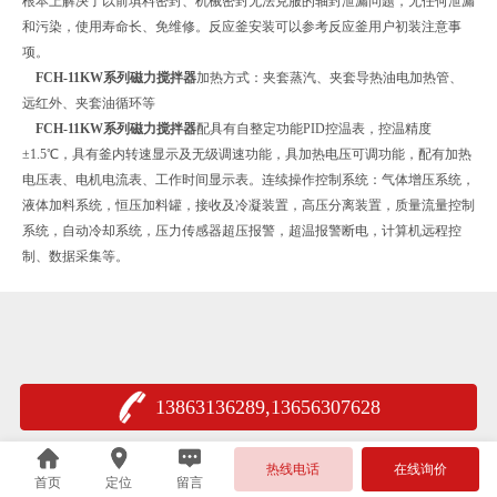
根本上解决了以前填料密封、机械密封无法克服的轴封泄漏问题，无任何泄漏
和污染，使用寿命长、免维修。反应釜安装可以参考反应釜用户初装注意事
项。
FCH-11KW系列磁力搅拌器
加热方式：夹套蒸汽、夹套导热油电加热管、
远红外、夹套油循环等
FCH-11KW系列磁力搅拌器
配具有自整定功能PID控温表，控温精度
±1.5℃，具有釜内转速显示及无级调速功能，具加热电压可调功能，配有加热
电压表、电机电流表、工作时间显示表。连续操作控制系统：气体增压系统，
液体加料系统，恒压加料罐，接收及冷凝装置，高压分离装置，质量流量控制
系统，自动冷却系统，压力传感器超压报警，超温报警断电，计算机远程控
制、数据采集等。
13863136289,13656307628
热线电话
在线询价
首页
定位
留言