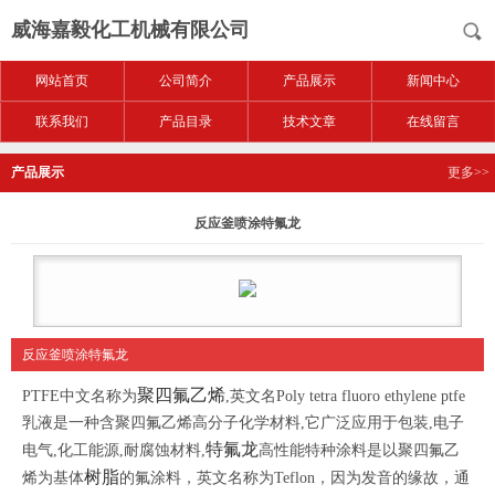
威海嘉毅化工机械有限公司
网站首页
公司简介
产品展示
新闻中心
联系我们
产品目录
技术文章
在线留言
产品展示
更多>>
反应釜喷涂特氟龙
反应釜喷涂特氟龙
聚四氟乙烯
PTFE
中文名称为
,
英文名
Poly tetra fluoro ethylene ptfe
乳液是一种含聚四氟乙烯高分子化学材料
,
它广泛应用于包装
,
电子
特氟龙
电气
,
化工能源
,
耐腐蚀材料
,
高性能特种涂料是以聚四氟乙
树脂
烯为基体
的氟涂料，英文名称为
Teflon
，因为发音的缘故，通