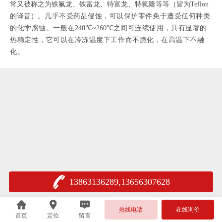
常又被称之为铁氟龙、铁富龙、特富龙、特氟隆等等（皆为
Teflon
的译音）。
几乎不受药品侵蚀，可以保护零件免于遭受任何种类
的化学腐蚀。一般在
240℃~260℃
之间可连续使用，具有显著的
热稳定性，它可以在冷冻温度下工作而不脆化，在高温下不融
化。
13863136289,13656307628
热线电话
在线询价
首页
定位
留言