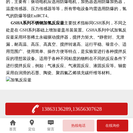
的，主要有：驱动电机应选用防爆电机，加热器选用防爆加热器，
温度传感器、压力传感器等等，所有带电设备均需选用防爆的，氢
气的防爆等级ExdⅡCT4。
GSHA系列不锈钢加氢反应釜
主要技术指标同GSH系列，不同之
处是在 GSH系列基础上增加釜盖吊装装置。GSHA系列中试加氢反
应釜采用环形稀土永磁驱动搅拌器，搅拌力矩大、*静密封、无泄
漏，耐高温、高压、高真空、搅拌转速高、运行平稳、噪音小、适
用范围广、使用简单、操作方便等特点，是实验室进行各种搅拌反
应的理想装设备。适用于各种不同粘度的物料在不同的反应条件下
进行搅拌反应，例如：气液反应、气液固反应、液固反应等。轴套
采用自润滑的石墨、陶瓷、聚四氟乙烯填充碳纤维等材料。
13863136289,13656307628
热线电话
在线询价
首页
定位
留言