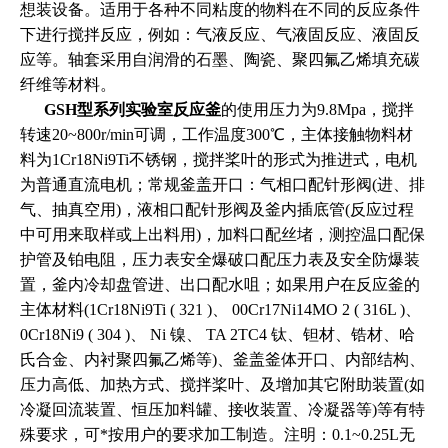
想装设备。适用于各种不同粘度的物料在不同的反应条件
下进行搅拌反应，例如：气液反应、气液固反应、液固反
应等。轴套采用自润滑的石墨、陶瓷、聚四氟乙烯填充碳
纤维等材料。
GSH型系列实验室反应釜
的使用压力为9.8Mpa，搅拌
转速20~800r/min可调，工作温度300℃，主体接触物料材
料为1Cr18Ni9Ti不锈钢，搅拌桨叶的形式为推进式，电机
为普通直流电机；常规釜盖开口：气相口配针形阀(进、排
气、抽真空用)，液相口配针形阀及釜内插底管(反应过程
中可用来取样或上出料用)，加料口配丝堵，测控温口配保
护管及铂电阻，压力表安全爆破口配压力表及安全防爆装
置，釜内冷却盘管进、出口配水咀；如果用户在反应釜的
主体材料(1Cr18Ni9Ti ( 321 )、 00Cr17Ni14MO 2 ( 316L )、
0Cr18Ni9 ( 304 )、 Ni 镍、 TA 2TC4 钛、钽材、锆材、哈
氏合金、内衬聚四氟乙烯等)、釜盖釜体开口、内部结构、
压力高低、加热方式、搅拌桨叶、及增加其它附助装置(如
冷凝回流装置、恒压加料罐、接收装置、冷凝器等)等有特
殊要求，可*按用户的要求加工制造。注明：0.1~0.25L无