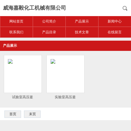
威海嘉毅化工机械有限公司
网站首页
公司简介
产品展示
新闻中心
联系我们
产品目录
技术文章
在线留言
产品展示
试验室高压釜
实验室高压釜
首页
末页