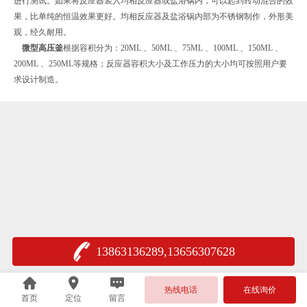
进行测试。如果将反应器装入均相反应器或盐浴锅内，可以起到转动混合的效
果，比单纯的恒温效果更好。均相反应器及盐浴锅内部为不锈钢制作，外形美
观，经久耐用。
微型高压釜
根据容积分为：20ML 、50ML 、75ML 、100ML 、150ML 、
200ML 、250ML等规格；反应器容积大小及工作压力的大小均可按照用户要
求设计制造。
13863136289,13656307628
热线电话
在线询价
首页
定位
留言