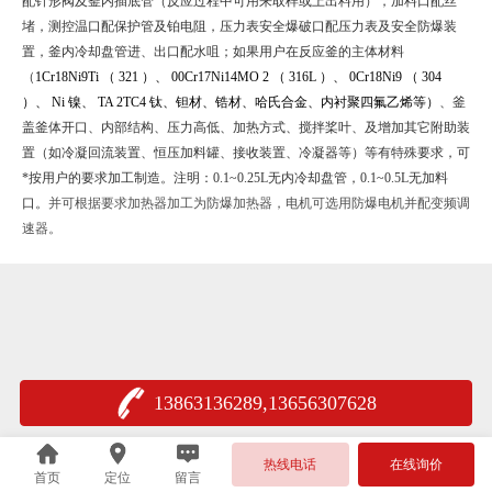
配针形阀及釜内插底管（反应过程中可用来取样或上出料用），加料口配丝
堵，测控温口配保护管及铂电阻，压力表安全爆破口配压力表及安全防爆装
置，釜内冷却盘管进、出口配水咀；如果用户在反应釜的主体材料
（
1Cr18Ni9Ti
（
321
）、
00Cr17Ni14MO 2
（
316L
）、
0Cr18Ni9
（
304
）、
Ni
镍、
TA 2TC4
钛、钽材、锆材、哈氏合金、内衬聚四氟乙烯等）
、釜
盖釜体开口、内部结构、压力高低、加热方式、搅拌桨叶、及增加其它附助装
置（如冷凝回流装置、恒压加料罐、接收装置、冷凝器等）等有特殊要求，可
*按用户的要求加工制造。注明：
0.1~0.25L
无内冷却盘管，
0.1~0.5L
无加料
口。
并可根据要求加热器加工为防爆加热器，电机可选用防爆电机并配变频调
速器。
13863136289,13656307628
热线电话
在线询价
首页
定位
留言