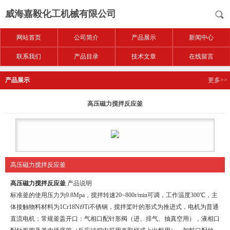
威海嘉毅化工机械有限公司
网站首页
公司简介
产品展示
新闻中心
联系我们
产品目录
技术文章
在线留言
产品展示
更多>>
高压磁力搅拌反应釜
高压磁力搅拌反应釜
高压磁力搅拌反应釜
产品说明
标准釜的使用压力为
9.8Mpa
，搅拌转速
20~800r/min
可调，工作温度
300
℃
，主
体接触物料材料为
1Cr18Ni9Ti
不锈钢，搅拌桨叶的形式为推进式，电机为普通
直流电机；常规釜盖开口：气相口配针形阀（进、排气、抽真空用），液相口