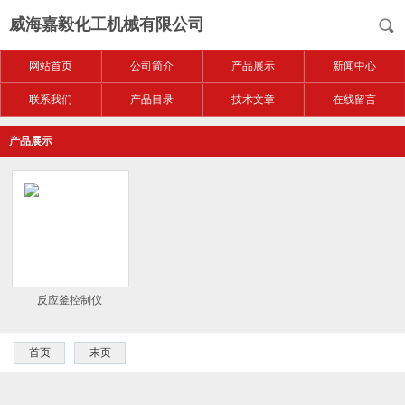
威海嘉毅化工机械有限公司
网站首页
公司简介
产品展示
新闻中心
联系我们
产品目录
技术文章
在线留言
产品展示
反应釜控制仪
首页
末页