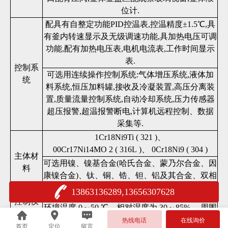
位计.
配具有自整定功能PID控温表,控温精度±1.5℃,具
有釜内转速显示及无级调速功能,具加热电压可调
功能,配有加热电压表,电机电流表,工作时间显示
表.
控制系
可选用连续操作控制系统:气体增压系统,液体加
统
料系统,恒压加料罐,接收及冷凝装置,高压分离装
置,质量流量控制系统,自动冷却系统,压力传感器
超压报警,超温报警断电,计算机远程控制、数据
采集等.
1Cr18Ni9Ti ( 321 )、
00Cr17Ni14MO 2 ( 316L )、 0Cr18Ni9 ( 304 )
主体材
可选用镍、镍基合金(哈氏合金、蒙乃尔合金、因
料
康镍合金)、钛、铜、锆、钽、铝及其合金、双相
不锈钢、聚四氟乙烯等
13863136289,13656307628
控制仪
环境温度 0～50 ℃，相对湿度为 30～85% ，周围
的工作
介质中不含导电尘埃及腐蚀气体。
热线电话
在线询价
环境
首页
定位
留言