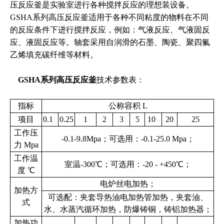
压反应釜是实验室进行各种搅拌反应的理想装设备。
GSHA系列高压反应釜适用于各种不同粘度的物料在不同
的反应条件下进行搅拌反应，例如：气液反应、气液固反
应、液固反应等。轴套采用自润滑的石墨、陶瓷、聚四氟
乙烯填充碳纤维等材料。
GSHA系列高压反应釜
技术参数表：
指标
公称容积 L
项目
0.1
0.25
1
2
3
5
10
20
25
工作压
-0.1-9.8Mpa；可选用：-0.1-25.0 Mpa；
力 Mpa
工作温
室温-300℃；可选用：-20 - +450℃；
度 ℃
电炉丝电加热；
加热方
可选配：夹套导热油电加热管加热，夹套油、
式
水、水蒸汽循环加热，防爆铸铜，铸铝加热器；
加热功