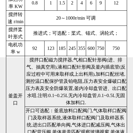
0.8
1
1.5
2
4
6
9
12
率 KW
搅拌转
20～1000r/min 可调
速 r/min
搅拌桨
推进式；可选配：桨式、锚式、涡轮式；
叶形式
电机功
92
123
185
245
355
600
750
750
率 w
搅拌口配磁力搅拌器,气相口配针形阀(进、排
气、抽真空用),液相口配针形阀及釜内插底管(反
应过程中可用来取样或上出料用),加料口配丝堵,
测控温口配保护管及铂电阻,压力表安全爆破口配
压力表及安全防爆装置,釜内冷却盘管进、出口配
水咀.注明:0.1~0.25L无内冷却盘管,0.1~0.5L无固
釜盖开
体加料口.
口
开口可选配：釜底放料口配阀门,气体取样口配阀
门及取样器系统,液体取样口配阀门及取样器系
统,进出口匹配单向阀,气体进口配减压阀,气体出
口配背压阀,釜体釜盖匹配观察玻璃视窗,釜体液