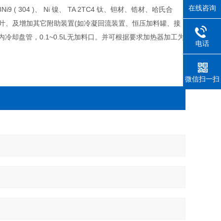
在线咨询
r18Ni9 ( 304 )、 Ni 镍、 TA 2TC4 钛、钽材、锆材、哈氏合
叶、及增加其它附助装置(如冷凝回流装置、恒压加料罐、接
内冷却盘管，0.1~0.5L无加料口。并可根据要求加热器加工为
电话
微信扫一扫