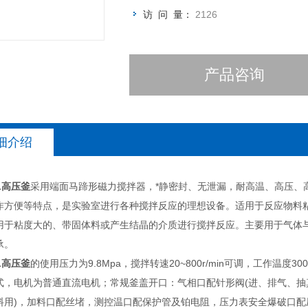
访 问 量：
2126
产品咨询
细介绍
2L高压釜
采用端面马蹄形磁力搅拌器，*静密封、无泄漏，耐高温、高压、
作方便等特点，是实验室进行各种搅拌反应的理想设备。适用于反应物料
用于粘度大的、带固体料或产生结晶的介质进行搅拌反应。主要用于气体
承。
2L高压釜
的使用压力为9.8Mpa，搅拌转速20~800r/min可调，工作温度3
式，电机为普通直流电机；常规釜盖开口：气相口配针形阀(进、排气、抽
料用)，加料口配丝堵，测控温口配保护管及铂电阻，压力表安全爆破口