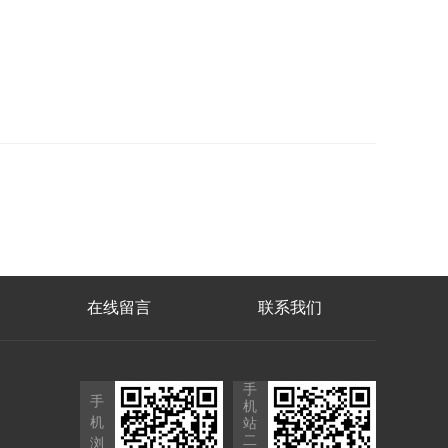
在线留言
联系我们
手
手
机
机
站
二
浏