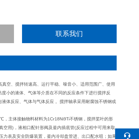
联系我们
高真空、搅拌转速高、运行平稳、噪音小、适用范围广、使用
粘度小的液体、气体等介质在不同的反应条件下进行搅拌反
与液体反应、气体与气体反应 。搅拌轴承采用耐腐蚀不锈钢或
00℃，主体接触物料材料为1Cr18Ni9Ti不锈钢，搅拌桨叶的形
真空用)，液相口配针形阀及釜内插底管(反应过程中可用来取
配压力表及安全防爆装置，釜内冷却盘管进、出口配水咀；如果