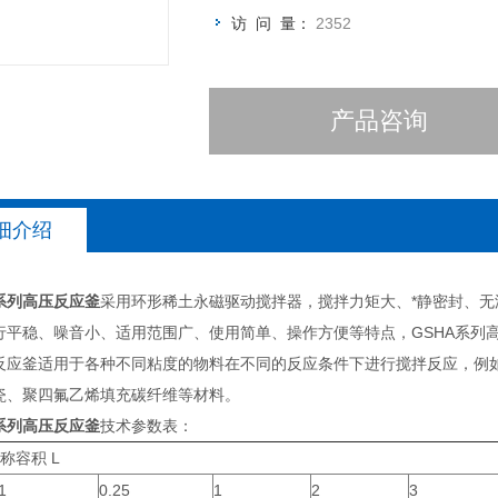
访 问 量：
2352
产品咨询
细介绍
系列高压反应釜
采用环形稀土永磁驱动搅拌器，搅拌力矩大、*静密封、无
行平稳、噪音小、适用范围广、使用简单、操作方便等特点，GSHA系列
反应釜适用于各种不同粘度的物料在不同的反应条件下进行搅拌反应，例
瓷、聚四氟乙烯填充碳纤维等材料。
系列高压反应釜
技术参数表：
称容积 L
.1
0.25
1
2
3