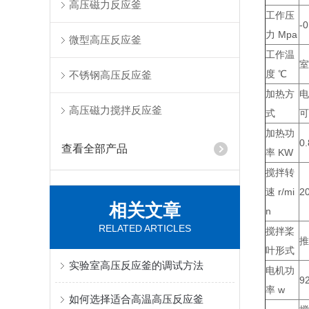
高压磁力反应釜
工作压
-
力 Mpa
微型高压反应釜
工作温
室
度 ℃
不锈钢高压反应釜
加热方
电
高压磁力搅拌反应釜
式
可
加热功
0.
查看全部产品
率 KW
搅拌转
速 r/mi
2
相关文章
n
RELATED ARTICLES
搅拌桨
推
叶形式
实验室高压反应釜的调试方法
电机功
9
率 w
如何选择适合高温高压反应釜