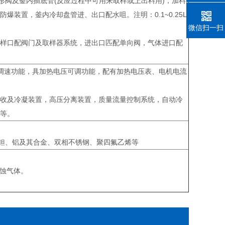
形阀及釜内插底管(反应过程中可用来取样或上出料用)，加料
装置，釜内冷却盘管进、出口配水咀。注明：0.1~0.25L
微信扫一扫
样口配阀门及取样器系统，进出口匹配单向阀，气体进口配
无级调速功能，具加热电压可调功能，配有加热电压表、电机电流
收及冷凝装置，高压分离装置，质量流量控制系统，自动冷
等。
、钽、铝及其合金、双相不锈钢、聚四氟乙烯等
腐蚀气体。