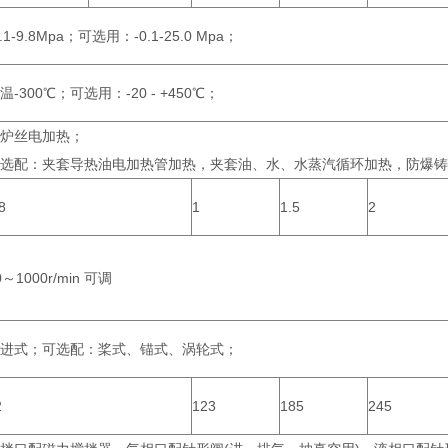
0.1-9.8Mpa；可选用：-0.1-25.0 Mpa；
温-300℃；可选用：-20 - +450℃；
炉丝电加热；
选配：夹套导热油电加热管加热，夹套油、水、水蒸汽循环加热，防爆铸
8
1
1.5
2
0～1000r/min 可调
进式；可选配：桨式、锚式、涡轮式；
2
123
185
245