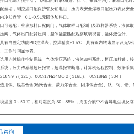
拌口配磁力搅拌器，气相口配针形阀(进、排气、抽真空用)，液相口配针
配丝堵，测控温口配保护管及铂电阻，压力表安全爆破口配压力表及安全防爆
内冷却盘管，0.1~0.5L无固体加料口。
口可选配：釜底放料口配阀门，气体取样口配阀门及取样器系统，液体取
压阀，气体出口配背压阀，釜体釜盖匹配观察玻璃视窗，釜体液位计。
具有自整定功能PID控温表，控温精度±1.5℃，具有釜内转速显示及
、工作时间显示表。
选用连续操作控制系统：气体增压系统，液体加料系统，恒压加料罐，接
系统，压力传感器超压报警，超温报警断电，计算机远程控制、数据采集
r18Ni9Ti ( 321 )、00Cr17Ni14MO 2 ( 316L )、 0Cr18Ni9 ( 304 )
选用镍、镍基合金(哈氏合金、蒙乃尔合金、因康镍合金)、钛、铜、锆
境温度 0～50 ℃，相对湿度为 30～85% ，周围介质中不含导电尘埃及
品咨询