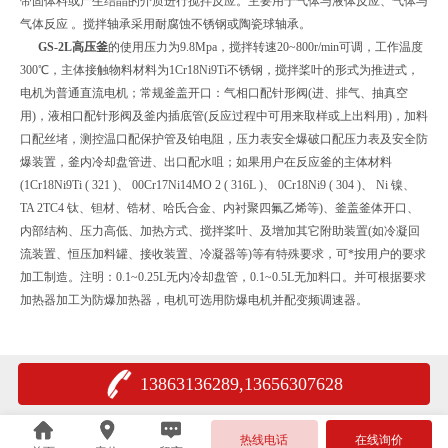
带固体料或产生结晶的介质进行搅拌反应。主要用于气体与液体反应、气体与
气体反应 。搅拌轴承采用耐腐蚀不锈钢或陶瓷球轴承。
GS-2L高压釜
的使用压力为9.8Mpa，搅拌转速20~800r/min可调，工作温度
300℃，主体接触物料材料为1Cr18Ni9Ti不锈钢，搅拌桨叶的形式为推进式，
电机为普通直流电机；常规釜盖开口：气相口配针形阀(进、排气、抽真空
用)，液相口配针形阀及釜内插底管(反应过程中可用来取样或上出料用)，加料
口配丝堵，测控温口配保护管及铂电阻，压力表安全爆破口配压力表及安全防
爆装置，釜内冷却盘管进、出口配水咀；如果用户在反应釜的主体材料
(1Cr18Ni9Ti ( 321 )、 00Cr17Ni14MO 2 ( 316L )、 0Cr18Ni9 ( 304 )、 Ni 镍、
TA 2TC4 钛、钽材、锆材、哈氏合金、内衬聚四氟乙烯等)、釜盖釜体开口、
内部结构、压力高低、加热方式、搅拌桨叶、及增加其它附助装置(如冷凝回
流装置、恒压加料罐、接收装置、冷凝器等)等有特殊要求，可*按用户的要求
加工制造。注明：0.1~0.25L无内冷却盘管，0.1~0.5L无加料口。并可根据要求
加热器加工为防爆加热器，电机可选用防爆电机并配变频调速器。
13863136289,13656307628
热线电话
在线询价