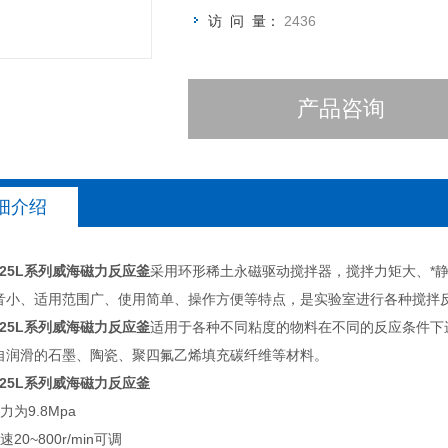
访 问 量：
2436
产品咨询
细介绍
.25L系列威海磁力反应釜
采用环形稀土永磁驱动搅拌器，搅拌力矩大、*
音小、适用范围广、使用简单、操作方便等特点，是实验室进行各种搅拌
.25L系列威海磁力反应釜
适用于各种不同粘度的物料在不同的反应条件下
自润滑的石墨、陶瓷、聚四氟乙烯填充碳纤维等材料。
.25L系列威海磁力反应釜
力为9.8Mpa
20~800r/min可调