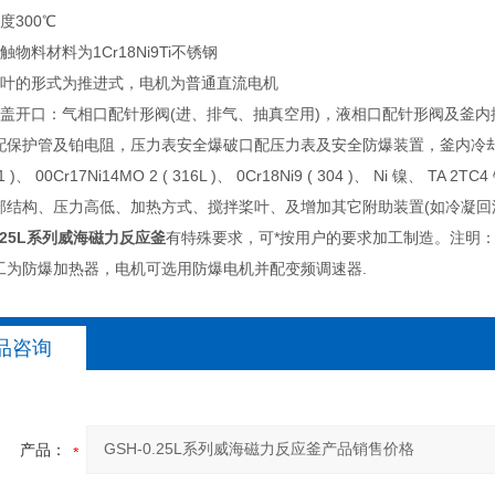
度300℃
触物料材料为1Cr18Ni9Ti不锈钢
桨叶的形式为推进式，电机为普通直流电机
釜盖开口：气相口配针形阀(进、排气、抽真空用)，液相口配针形阀及釜内
配保护管及铂电阻，压力表安全爆破口配压力表及安全防爆装置，釜内冷却盘
 321 )、 00Cr17Ni14MO 2 ( 316L )、 0Cr18Ni9 ( 304 )、
部结构、压力高低、加热方式、搅拌桨叶、及增加其它附助装置(如冷凝回
.25L系列威海磁力反应釜
有特殊要求，可*按用户的要求加工制造。注明：0.1
工为防爆加热器，电机可选用防爆电机并配变频调速器.
品咨询
产品：