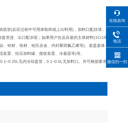
在线咨询
插底管(反应过程中可用来取样或上出料用)，加料口配丝堵，
管进、出口配水咀；如果用户在反应釜的主体材料(1Cr18
电话
 Ni 镍、 TA 2TC4 钛、钽材、锆材、哈氏合金、内衬聚四氟乙烯等)、釜盖釜体
流装置、恒压加料罐、接收装置、冷凝器等)等。
~0.25L无内冷却盘管，0.1~0.5L无加料口。并可根据要求
微信扫一扫