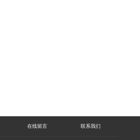
在线留言
联系我们