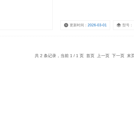
更新时间：
2026-03-01
型号：
共 2 条记录，当前 1 / 1 页 首页 上一页 下一页 