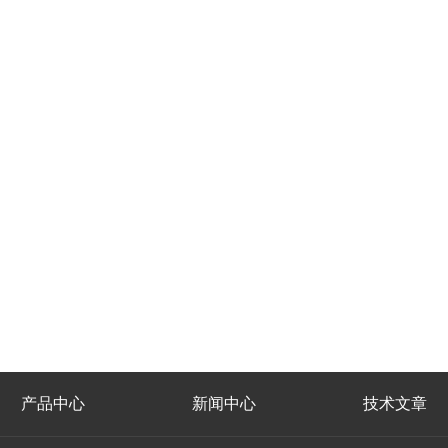
产品中心
新闻中心
技术文章