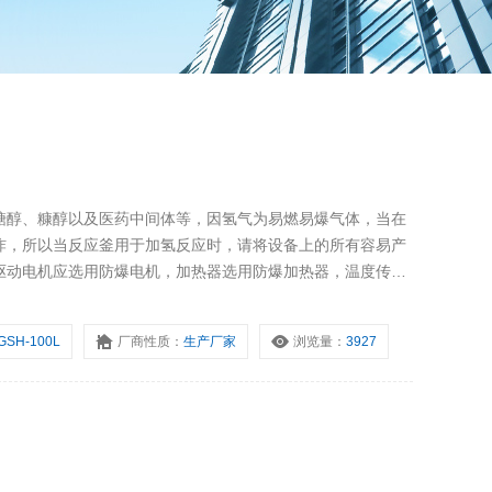
糖醇、糠醇以及医药中间体等，因氢气为易燃易爆气体，当在
炸，所以当反应釜用于加氢反应时，请将设备上的所有容易产
驱动电机应选用防爆电机，加热器选用防爆加热器，温度传感
选用防爆的，氢气的防爆等级ExdⅡCT4。
GSH-100L
厂商性质：
生产厂家
浏览量：
3927