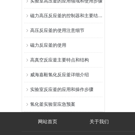
实验室高压釜的应用领域和使用步骤
磁力高压反应釜的控制器和主要结构说明
高压反应釜的使用注意细节
磁力反应釜的使用
高真空反应釜主要特点和结构
威海嘉毅氢化反应釜详细介绍
实验室反应釜的应用和操作步骤
氢化釜实验室应急预案
网站首页
关于我们