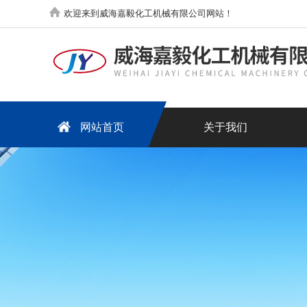
欢迎来到威海嘉毅化工机械有限公司网站！
网站首页
关于我们