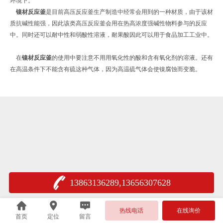
环境下。
镍材反应釜
是目前高压反应釜生产制造中经常会用到的一种材质，由于该材
质抗碱性能强，因此该类高压反应釜会用在热高浓度强碱性物料参与的反应
中。同时还可以耐中性和弱酸性溶液，耐果酸因此可以用于食品加工工业中。
在
镍材反应釜
的使用中要注意不用用氧化性的酸和含有氧化剂的溶液。还有
在高温条件下不能含有硫这种气体，因为高温硫气体会使镍腐蚀而变脆。
13863136289,13656307628
热线电话
在线询价
首页
定位
留言