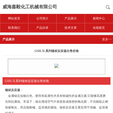
威海嘉毅化工机械有限公司
网站首页
公司简介
产品展示
新闻中心
联系我们
产品目录
技术文章
在线留言
产品展示
更多>>
GSH-5L系列镍材反应釜出售价格
GSH-5L系列镍材反应釜出售价格
镍材反应釜
：
金属镍近似银白色、硬而有延展性并具有铁磁性的金属元素,它能够高度磨
光和抗腐蚀。常温下，镍在潮湿空气中表面形成致密的氧化膜，不但能阻止继
续被氧化，而且能耐碱、盐溶液的腐蚀。镍材反应釜主要应用于强碱、盐溶液