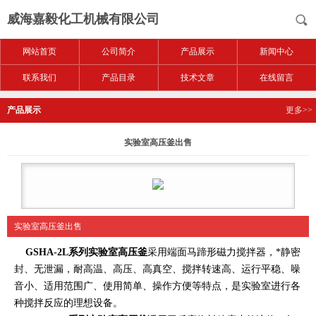
威海嘉毅化工机械有限公司
网站首页
公司简介
产品展示
新闻中心
联系我们
产品目录
技术文章
在线留言
产品展示
更多>>
实验室高压釜出售
实验室高压釜出售
GSHA-2L系列实验室高压釜
采用端面马蹄形磁力搅拌器，*静密
封、无泄漏，耐高温、高压、高真空、搅拌转速高、运行平稳、噪
音小、适用范围广、使用简单、操作方便等特点，是实验室进行各
种搅拌反应的理想设备。