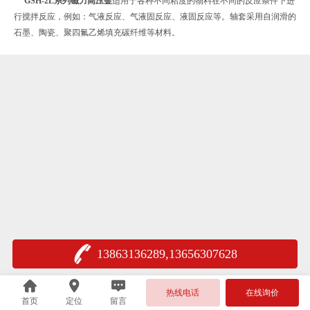
GSH-2L系列磁力高压釜
适用于各种不同粘度的物料在不同的反应条件下进
行搅拌反应，例如：气液反应、气液固反应、液固反应等。轴套采用自润滑的
石墨、陶瓷、聚四氟乙烯填充碳纤维等材料。
13863136289,13656307628
热线电话
在线询价
首页
定位
留言