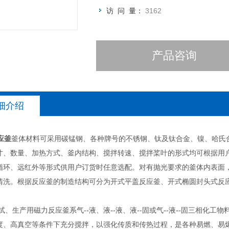
访 问 量：
3162
产品咨询
细介绍
应釜
釜体材料可采用碳锰钢、各种牌号的不锈钢、钛及钛合金、镍、哈氏
寸、数量、加热方式、釜内结构、搅拌转速、搅拌桨叶的形式均可根据用
循环、远红外等形式供用户订货时任意选配。对有抛光要求的釜体内表面
清洗。根据反应釜的制造结构可分为开式平盖反应釜、开式椭圆封头式反
、生产用磁力反应釜系气--液、液--液、液--固或气--液--固三相化
度、高真空等条件下充分搅拌，以强化传质和传热过程，是各种易燃、易