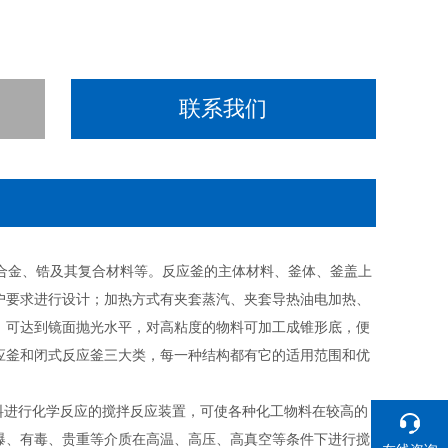
联系我们
合金、锆及其复合材料等。反应釜的主体材料、釜体、釜盖上
户要求进行设计；加热方式有夹套蒸汽、夹套导热油电加热、
，可达到镜面抛光水平，对高粘度的物料可加工成锥形底，便
应釜和闭式反应釜三大类，每一种结构都有它的适用范围和优
工物料进行化学反应的搅拌反应装置，可使各种化工物料在较高的
爆、有毒、贵重等介质在高温、高压、高真空等条件下进行搅