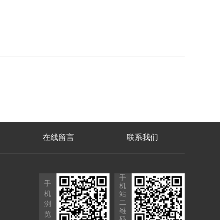
在线留言
联系我们
手
手
机
机
站
二
浏
维
览
码