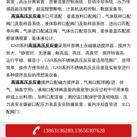
装置，高压分离装置，质量流量控制系统，自动冷却系统，压力传
感器超压报警，超温报警断电，计算机远程控制、数据采集等。
高温高压反应釜
开口可选配：釜底放料口配阀门，气体取样口配
阀门及取样器系统，液体取样口配阀门及取样器系统，进出口匹配
单向阀，气体进口配减压阀，气体出口配背压阀，釜体釜盖匹配观
察玻璃视窗，釜体液位计。
GSH系列
高温高压反应釜
采用环形稀土永磁驱动搅拌器，搅拌力
矩大、*静密封、无泄漏，耐高温、高压、高真空、搅拌转速高、
运行平稳、噪音小，GSH系列不锈钢高压反应釜适用范围广、使用
简单、操作方便等特点，GSH系列不锈钢高压反应釜是实验室进行
各种搅拌反应的理想装设备。
高温高压反应釜
搅拌口配磁力搅拌器，气相口配球阀(进、排
气、抽真空用)，液相口配球阀及釜内插底管(反应过程中可用来取
样或上出料用)，加料口配盲板，测控温口配保护管及铂电阻，压
力表安全爆破口配压力表及安全防爆装置，釜内冷却盘管进、出口
配阀门。
13863136289,13656307628