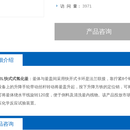
访 问 量：
3971
产品咨询
细介绍
2L快式式氢化釜
：釜体与釜盖间采用快开式卡环是法兰联接，靠拧紧8个
设备上的升降手轮带动丝杆转动将釜盖升起，按下升降方铁的定位销，可
可将釜体绕水平线旋转120度，便于倒料及清洗釜内残物。该产品投放市场
压化学反应试验装置。
品咨询