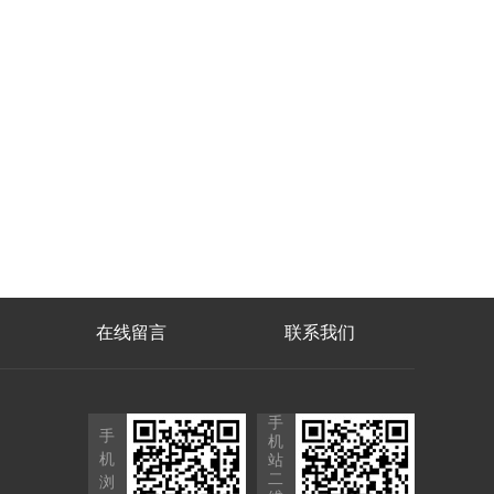
在线留言
联系我们
手
手
机
机
站
二
浏